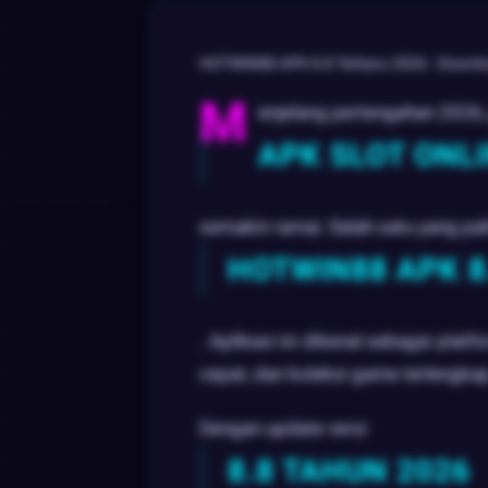
HOTWIN88 APK 8.8 Terbaru 2026 - Downloa
M
enjelang pertengahan 2026,
APK SLOT ONL
semakin ramai. Salah satu yang pal
HOTWIN88 APK 8
. Aplikasi ini dikenal sebagai plat
cepat, dan koleksi game terlengkap
Dengan update versi
8.8 TAHUN 2026