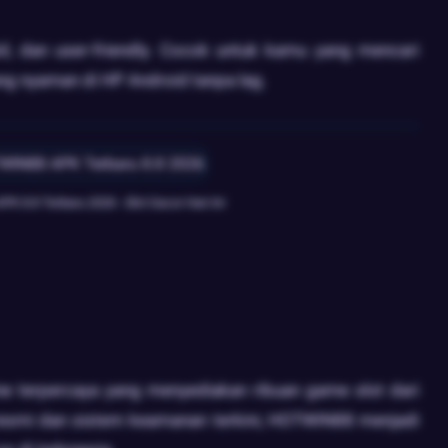
l, dan user-friendly. Cocok untuk kamu yang mencari
ng nyaman di HP Android tanpa lag.
 8.8 Terbaru 2026 - Slot Gacor Hari Ini
line terpercaya yang menyediakan ribuan game slot dari
 resmi dan sistem keamanan terkini, HOTWIN88 menjadi