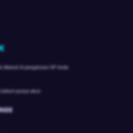
K
dak dikenal di pengaturan HP Anda
a belum punya akun
IN88