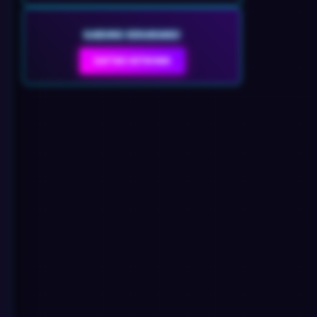
GABUNG SEKARANG!
DAFTAR HOTWIN88