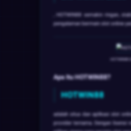
, HOTWIN88 semakin ringan, stabi
pengalaman bermain slot online ya
HOTWIN88 APK
Apa Itu HOTWIN88?
HOTWIN88
adalah situs dan aplikasi slot on
provider ternama. Dengan lisensi