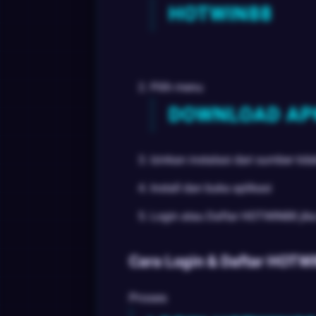
HOTWIN88
Pilih menu
DOWNLOAD AP
Izinkan instalasi dari sumber ti
Install dan buka aplikasi
Login atau Daftar HOTWIN88 jik
Cara Login & Daftar HOTW
Proses