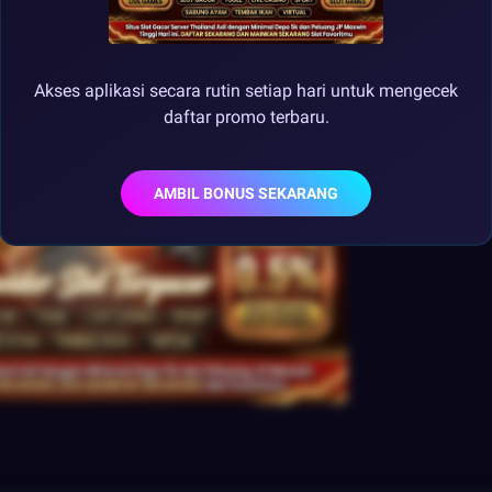
Akses aplikasi secara rutin setiap hari untuk mengecek
daftar promo terbaru.
AMBIL BONUS SEKARANG