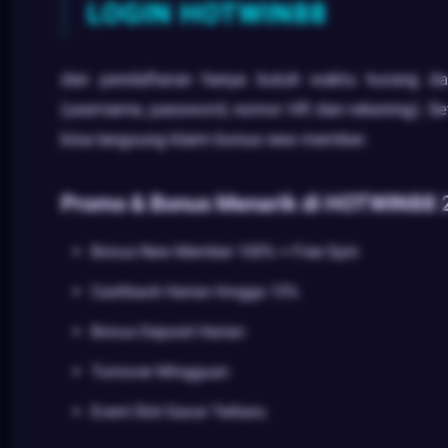
LOGIN HOTWIN88
dan pendaftaran hanya butuh waktu kurang dar
(username, password, nomor HP, dan rekening). Sete
bisa langsung klaim bonus new member.
Promo & Bonus Menarik di HOTWIN88 
Bonus New Member 100% + Free Spin
Cashback Harian hingga 15%
Bonus Deposit Harian
Turnover Mingguan
Event Slot Gacor Terbaru