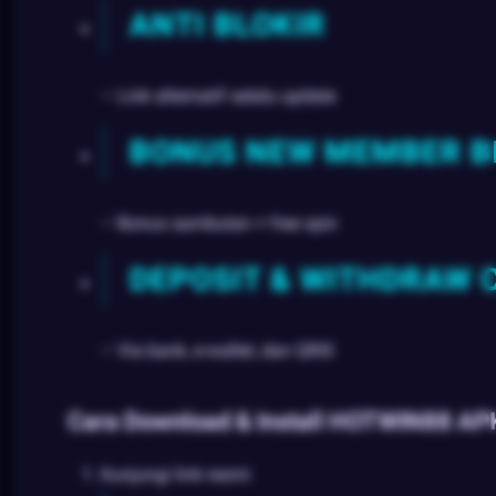
ANTI BLOKIR
– Link alternatif selalu update
BONUS NEW MEMBER B
– Bonus sambutan + free spin
DEPOSIT & WITHDRAW 
– Via bank, e-wallet, dan QRIS
Cara Download & Install HOTWIN88 AP
Kunjungi link resmi