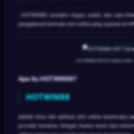
, HOTWIN88 semakin ringan, stabil, dan user-fr
pengalaman bermain slot online yang nyaman di HP
HOTWIN88 APK 8.8 Terbaru 2026 - S
Apa Itu HOTWIN88?
HOTWIN88
adalah situs dan aplikasi slot online terpercaya 
provider ternama. Dengan lisensi resmi dan sist