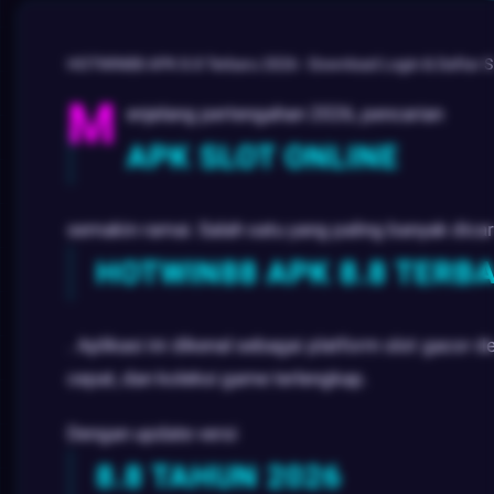
HOTWIN88 APK 8.8 Terbaru 2026 - Download Login & Daftar Sl
M
enjelang pertengahan 2026, pencarian
APK SLOT ONLINE
semakin ramai. Salah satu yang paling banyak dicar
HOTWIN88 APK 8.8 TERB
. Aplikasi ini dikenal sebagai platform slot gacor d
cepat, dan koleksi game terlengkap.
Dengan update versi
8.8 TAHUN 2026