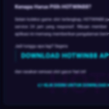
Kenapa Harus Pilih HOTWIN88?
Selain koleksi game slot terlengkap, HOTWIN88 j
service 24 jam yang responsif. Ribuan member 
aplikasi ini memang memberikan pengalaman berm
Jadi tunggu apa lagi? Segera
DOWNLOAD HOTWIN88 APK
dan rasakan sensasi slot gacor hari ini!
👉 KLIK DISINI UNTUK DOWNLOAD