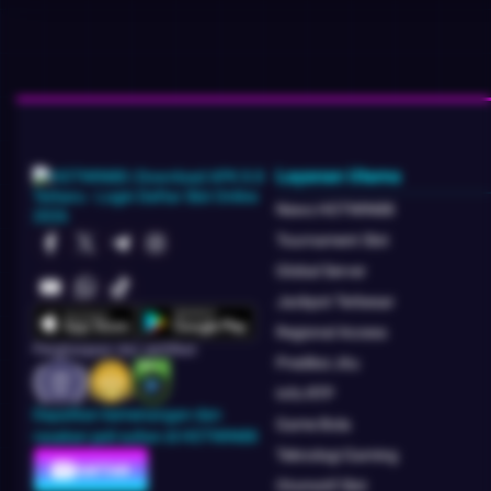
Layanan Utama
News HOTWIN88
Tournament Slot
Global Server
Jackpot Terbesar
Regional Access
Penghargaan dan sertifikat:
Prediksi Jitu
Info RTP
Dapatkan kemenangan dan
Game Bola
rasakan jadi sultan di HOTWIN88
Teknologi Gaming
DAFTAR
Otomotif Slot