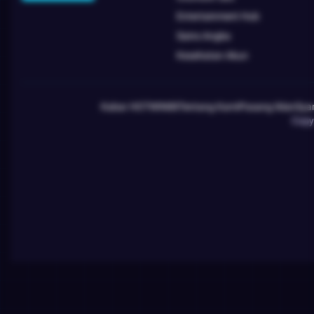
Entertainment Hub
Sains Angka
Kesehatan Akun
Kabar HOTWIN88
Tentang Kami
Pasang Iklan
Sya
Copy